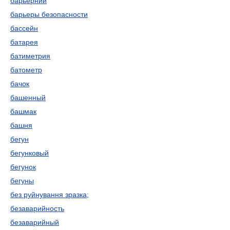
барьерний
барьеры безопасности
бассейн
батарея
батиметрия
батометр
бачок
башенный
башмак
башня
бегун
бегунковый
бегунок
бегуны
без руйнування зразка;
безаварийность
безаварийный