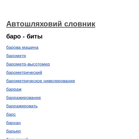
Автошляховий словник
баро - биты
барова машина
барометр
барометр-высотомер
барометрический
барометрическое нивелирование
барраж
барражирование
барражировать
барс
бархан
барьер